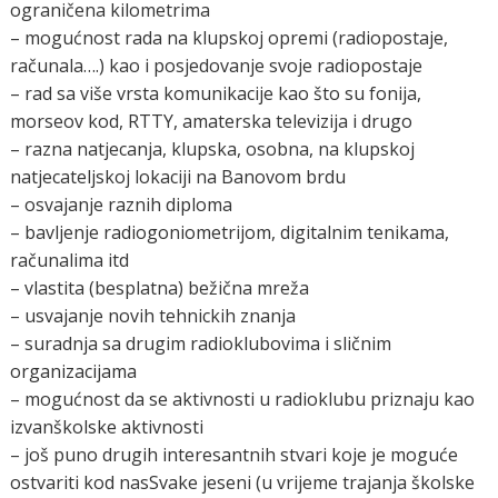
ograničena kilometrima
– mogućnost rada na klupskoj opremi (radiopostaje,
računala….) kao i posjedovanje svoje radiopostaje
– rad sa više vrsta komunikacije kao što su fonija,
morseov kod, RTTY, amaterska televizija i drugo
– razna natjecanja, klupska, osobna, na klupskoj
natjecateljskoj lokaciji na Banovom brdu
– osvajanje raznih diploma
– bavljenje radiogoniometrijom, digitalnim tenikama,
računalima itd
– vlastita (besplatna) bežična mreža
– usvajanje novih tehnickih znanja
– suradnja sa drugim radioklubovima i sličnim
organizacijama
– mogućnost da se aktivnosti u radioklubu priznaju kao
izvanškolske aktivnosti
– još puno drugih interesantnih stvari koje je moguće
ostvariti kod nasSvake jeseni (u vrijeme trajanja školske