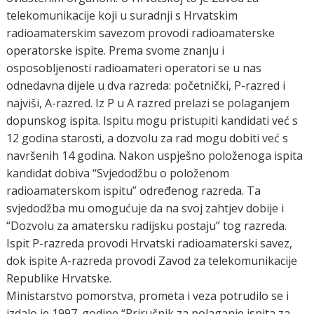
telekomunikacije koji u suradnji s Hrvatskim
radioamaterskim savezom provodi radioamaterske
operatorske ispite. Prema svome znanju i
osposobljenosti radioamateri operatori se u nas
odnedavna dijele u dva razreda: početnički, P-razred i
najviši, A-razred. Iz P u A razred prelazi se polaganjem
dopunskog ispita. Ispitu mogu pristupiti kandidati već s
12 godina starosti, a dozvolu za rad mogu dobiti već s
navršenih 14 godina. Nakon uspješno položenoga ispita
kandidat dobiva “Svjedodžbu o položenom
radioamaterskom ispitu” određenog razreda. Ta
svjedodžba mu omogućuje da na svoj zahtjev dobije i
“Dozvolu za amatersku radijsku postaju” tog razreda.
Ispit P-razreda provodi Hrvatski radioamaterski savez,
dok ispite A-razreda provodi Zavod za telekomunikacije
Republike Hrvatske.
Ministarstvo pomorstva, prometa i veza potrudilo se i
izdalo je 1997. godine “Priručnik za polaganje ispita za