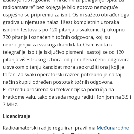
radioamatere” bez kojega je bilo gotovo nemoguće
uspješno se pripremiti za ispit. Osim sažeto obrađenoga
gradiva u njemu se nalazi i šest kompletnih uzoraka
ispitnih testova s po 120 pitanja u svakome, tj. ukupno
720 pitanja i označenih točnih odgovora, koji su
neprocjenjivi za svakoga kandidata. Osim ispita iz
telegrafije, ispit je isključivo pismeni i sastoji se od 120
pitanja višestrukog izbora: od ponuđena četiri odgovora
u svakom pitanju kandidat mora zaokružiti onaj koji je
točan. Za svaki operatorski razred potrebno je na taj
način skupiti određen postotak točnih odgovora.
P-razredu proširena su frekvencijska područja na
kratkome valu, tako da sada mogu raditi i fonijom na 3,5 i
7 MHz.
Licenciranje
Radioamaterski rad je reguliran pravilima
Međunarodne