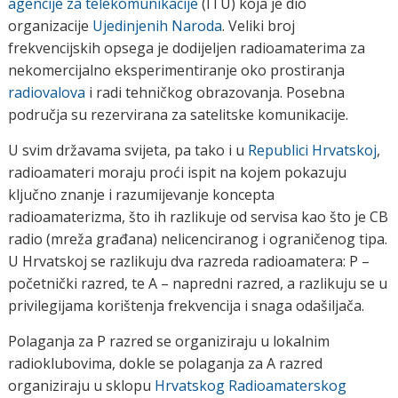
agencije za telekomunikacije
(ITU) koja je dio
organizacije
Ujedinjenih Naroda
. Veliki broj
frekvencijskih opsega je dodijeljen radioamaterima za
nekomercijalno eksperimentiranje oko prostiranja
radiovalova
i radi tehničkog obrazovanja. Posebna
područja su rezervirana za satelitske komunikacije.
U svim državama svijeta, pa tako i u
Republici Hrvatskoj
,
radioamateri moraju proći ispit na kojem pokazuju
ključno znanje i razumijevanje koncepta
radioamaterizma, što ih razlikuje od servisa kao što je CB
radio (mreža građana) nelicenciranog i ograničenog tipa.
U Hrvatskoj se razlikuju dva razreda radioamatera: P –
početnički razred, te A – napredni razred, a razlikuju se u
privilegijama korištenja frekvencija i snaga odašiljača.
Polaganja za P razred se organiziraju u lokalnim
radioklubovima, dokle se polaganja za A razred
organiziraju u sklopu
Hrvatskog Radioamaterskog