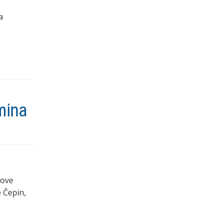
a
mina
 ove
 Čepin,