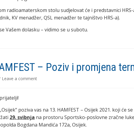
m radioamaterskom stolu sudjelovat će i predstavnici HRS-
dnik, KV menadžer, QSL menadžer te tajništvo HRS-a).
e Vašem dolasku – vidimo se u subotu.
AMFEST – Poziv i promjena ter
/
Leave a comment
rijatelji!
„Osijek“ poziva vas na 13. HAMFEST – Osijek 2021. koji će se
žati
29. svibnja
na prostoru Sportsko-poslovne zračne luke
Leopolda Bogdana Mandića 172a, Osijek.