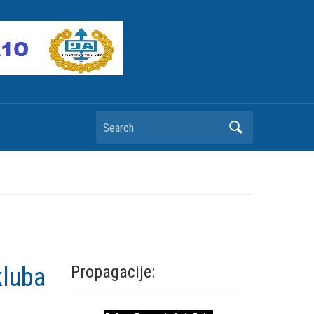
Search
Propagacije:
kluba