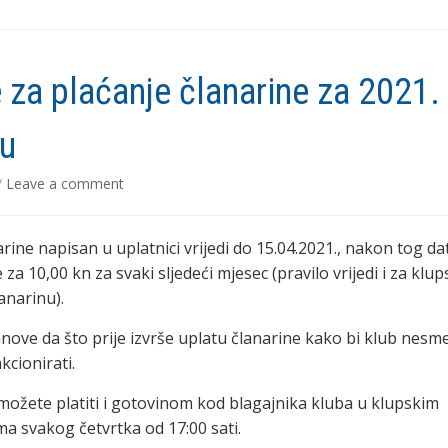
 za plaćanje članarine za 2021.
u
/
Leave a comment
arine napisan u uplatnici vrijedi do 15.04.2021., nakon tog d
 za 10,00 kn za svaki sljedeći mjesec (pravilo vrijedi i za klup
anarinu).
nove da što prije izvrše uplatu članarine kako bi klub nesm
cionirati.
možete platiti i gotovinom kod blagajnika kluba u klupskim
ma svakog četvrtka od 17:00 sati.