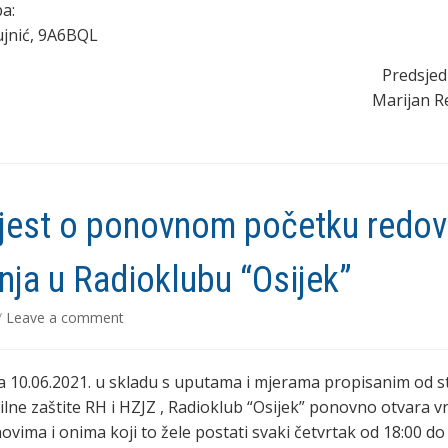
ba:
ujnić, 9A6BQL
Predsjed
Marijan R
jest o ponovnom početku redov
nja u Radioklubu “Osijek”
/
Leave a comment
a 10.06.2021. u skladu s uputama i mjerama propisanim od s
vilne zaštite RH i HZJZ , Radioklub “Osijek” ponovno otvara v
ovima i onima koji to žele postati svaki četvrtak od 18:00 do