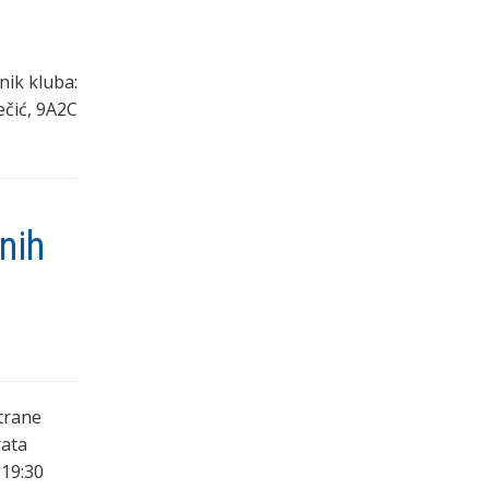
nik kluba:
ečić, 9A2C
nih
trane
rata
 19:30