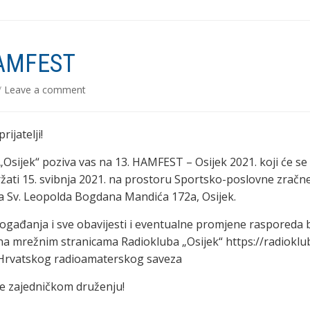
AMFEST
/
Leave a comment
rijatelji!
„Osijek“ poziva vas na 13. HAMFEST – Osijek 2021. koji će se
žati 15. svibnja 2021. na prostoru Sportsko-poslovne zračn
ca Sv. Leopolda Bogdana Mandića 172a, Osijek.
gađanja i sve obavijesti i eventualne promjene rasporeda b
a mrežnim stranicama Radiokluba „Osijek“ https://radioklu
i Hrvatskog radioamaterskog saveza
e zajedničkom druženju!