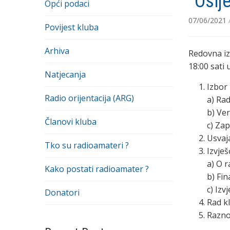
“Osij
Opći podaci
07/06/2021
Povijest kluba
Arhiva
Redovna iz
18:00 sati
Natjecanja
Izbor 
Radio orijentacija (ARG)
a) Ra
b) Ver
Članovi kluba
c) Zap
Usvaj
Tko su radioamateri ?
Izvješ
a) O 
Kako postati radioamater ?
b) Fin
c) Iz
Donatori
Rad k
Razno 