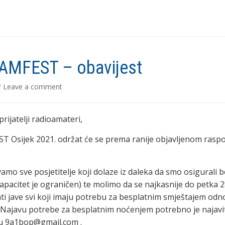
AMFEST – obavijest
/
Leave a comment
rijatelji radioamateri,
T Osijek 2021. održat će se prema ranije objavljenom rasp
amo sve posjetitelje koji dolaze iz daleka da smo osigurali 
kapacitet je ograničen) te molimo da se najkasnije do petka 2
ati jave svi koji imaju potrebu za besplatnim smještajem od
Najavu potrebe za besplatnim noćenjem potrebno je najavit
su 9a1bop@gmail.com .