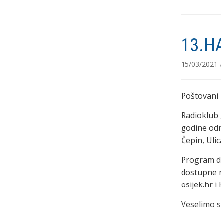
13.H
15/03/2021
Poštovani p
Radioklub 
godine odr
Čepin, Uli
Program do
dostupne n
osijek.hr 
Veselimo s