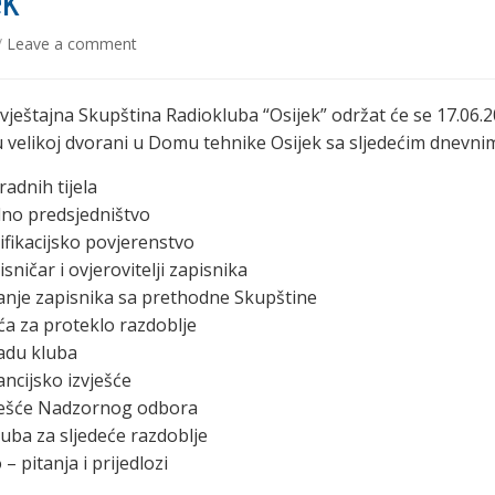
ek”
/
Leave a comment
vještajna Skupština Radiokluba “Osijek” održat će se 17.06.2
 u velikoj dvorani u Domu tehnike Osijek sa sljedećim dnevn
radnih tijela
dno predsjedništvo
ifikacijsko povjerenstvo
isničar i ovjerovitelji zapisnika
anje zapisnika sa prethodne Skupštine
ća za proteklo razdoblje
radu kluba
ancijsko izvješće
vješće Nadzornog odbora
luba za sljedeće razdoblje
– pitanja i prijedlozi