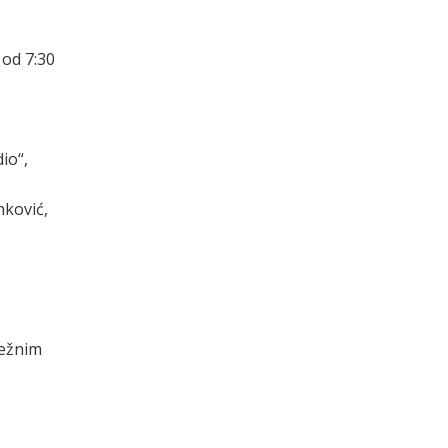
od 7:30
io“,
nković,
režnim