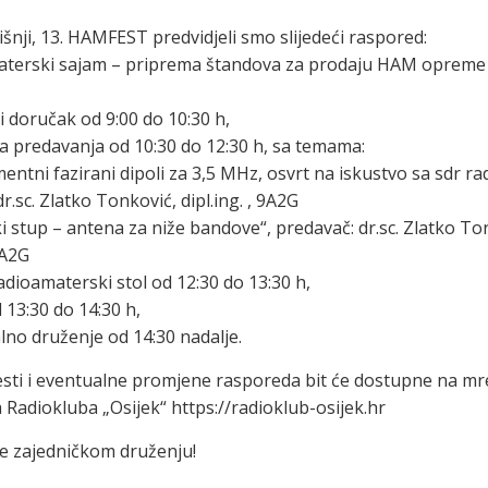
šnji, 13. HAMFEST predvidjeli smo slijedeći raspored:
aterski sajam – priprema štandova za prodaju HAM opreme 
i doručak od 9:00 do 10:30 h,
 predavanja od 10:30 do 12:30 h, sa temama:
ntni fazirani dipoli za 3,5 MHz, osvrt na iskustvo sa sdr rad
r.sc. Zlatko Tonković, dipl.ing. , 9A2G
i stup – antena za niže bandove“, predavač: dr.sc. Zlatko To
9A2G
adioamaterski stol od 12:30 do 13:30 h,
 13:30 do 14:30 h,
no druženje od 14:30 nadalje.
esti i eventualne promjene rasporeda bit će dostupne na m
 Radiokluba „Osijek“ https://radioklub-osijek.hr
e zajedničkom druženju!