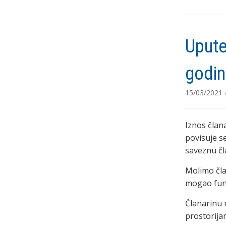
Upute
godin
15/03/2021
Iznos član
povisuje se
saveznu čl
Molimo čla
mogao funk
Članarinu 
prostorija