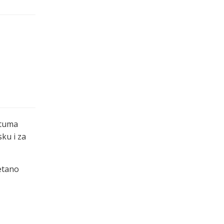
atuma
sku i za
etano