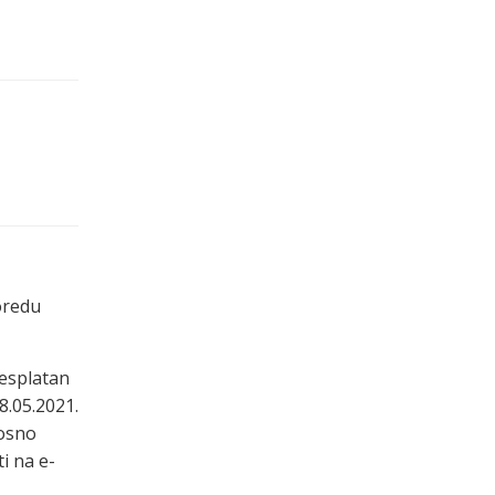
oredu
besplatan
8.05.2021.
nosno
i na e-