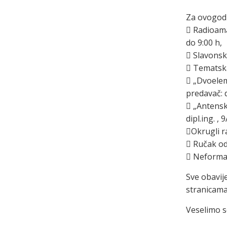
Za ovogodi
 Radioam
do 9:00 h,
 Slavonsk
 Tematska
 „Dvoeleme
predavač: d
 „Antensk
dipl.ing. , 
Okrugli r
 Ručak od
 Neformal
Sve obavij
stranicama
Veselimo s