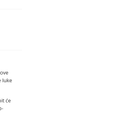
 ove
e luke
it će
b-