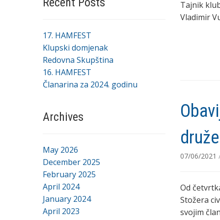
Recent Posts
Tajnik klu
Vladimir V
17. HAMFEST
Klupski domjenak
Redovna Skupština
16. HAMFEST
Članarina za 2024. godinu
Obavi
Archives
druže
May 2026
07/06/2021
December 2025
February 2025
April 2024
Od četvrtk
January 2024
Stožera ci
April 2023
svojim član